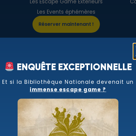
Les Escape Game Extérieurs
Co
Les Events éphémères
Réserver maintenant !
ENQUÊTE EXCEPTIONNELLE
Et si la Bibliothèque Nationale devenait un
immense escape game ?
rez dans la confide
soirées spéciales, spoilers bien gardés… Rejoignez no