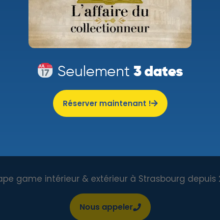
S'INSCRIRE
Seulement
3 dates
Réserver maintenant !
ape game intérieur & extérieur à Strasbourg depuis 
Nous appeler