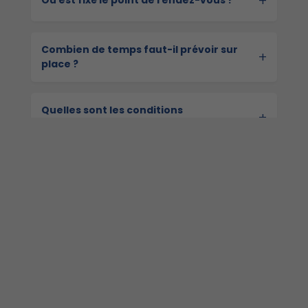
+
Où est fixé le point de rendez-vous ?
Combien de temps faut-il prévoir sur
+
place ?
Quelles sont les conditions
+
d’accessibilité ?