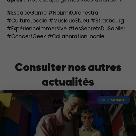
#EscapeGame #NoLimitOrchestra
#CultureLocale #MusiqueEtJeu #Strasbourg
#ExpérienceImmersive #LesSecretsDuSablier
#ConcertGeek #CollaborationLocale
Consulter nos autres
actualités
EN CE MOMENT