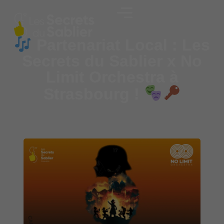
Partenariat Local : Les
Secrets du Sablier x No
Limit Orchestra à
Strasbourg !